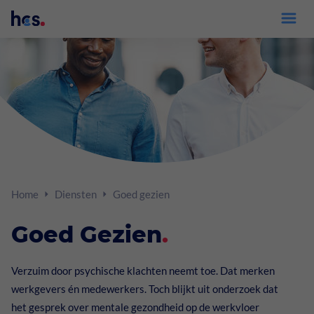
Inloggen xpertsuite
Diensten
Verzuimbegeleiding
Adviseurs
Home
Diensten
Goed gezien
Preventie
Volmachten
Goed Gezien
.
Trainingen
Werkgevers
Goed Gezien
Verzuim door psychische klachten neemt toe. Dat merken
werkgevers én medewerkers. Toch blijkt uit onderzoek dat
Medewerkers
Arbeidsdeskundig onderzoek
het gesprek over mentale gezondheid op de werkvloer