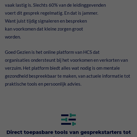
vaak lastig is. Slechts 60% van de leidinggevenden
XpertSuite
Detachering
voert dit gesprek regelmatig. En dat is jammer.
XpertSuite voor werkgevers
Want juist tijdig signaleren en bespreken
Over ons
kan voorkomen dat kleine zorgen groot
XpertSuite voor medewerkers
worden.
Werken bij
Goed Gezien is het online platform van HCS dat
Werken als (bedrijfs)arts
Kennis en informatie
organisaties ondersteunt bij het voorkomen en verkorten van
verzuim. Het platform biedt alles wat nodig is om mentale
Contact
gezondheid bespreekbaar te maken, van actuele informatie tot
praktische tools en persoonlijk advies.
Direct toepasbare tools van gesprekstarters tot