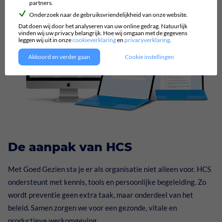
partners.
Onderzoek naar de gebruiksvriendelijkheid van onze website.
Dat doen wij door het analyseren van uw online gedrag. Natuurlijk
vinden wij uw privacy belangrijk. Hoe wij omgaan met de gegevens
leggen wij uit in onze
cookieverklaring
en
privacyverklaring
.
Akkoord en verder gaan
Cookie instellingen
De aanpak van HCS
Met Goed Gezien sta je er als organisatie niet alleen voor. HCS
ondersteunt met kennis, tools en persoonlijke begeleiding. Zo
wordt preventie geen extra taak, maar onderdeel van het
beleid. Samen zorgen we voor een gezonde, vitale en
productieve werkomgeving.