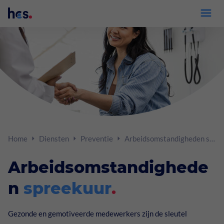
Inloggen xpertsuite
Diensten
Verzuimbegeleiding
Adviseurs
Home
Diensten
Preventie
Arbeidsomstandigheden spreekuur
Preventie
Volmachten
Arbeidsomstandighede
Trainingen
Werkgevers
n
spreekuur
.
Goed Gezien
Medewerkers
Gezonde en gemotiveerde medewerkers zijn de sleutel
Arbeidsdeskundig onderzoek