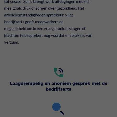
tot succes. Soms brengt werk uitdagingen met zich
XpertSuite
Detachering
mee, zoals druk of zorgen over gezondheid. Het
XpertSuite voor werkgevers
arbeidsomstandigheden spreekuur bij de
bedrijfsarts geeft medewerkers de
Over ons
XpertSuite voor medewerkers
mogelijkheid om in een vroeg stadium vragen of
klachten te bespreken, nog voordat er sprake is van
Werken bij
verzuim.
Werken als (bedrijfs)arts
Kennis en informatie
Contact
Laagdrempelig en anoniem gesprek met de
bedrijfsarts