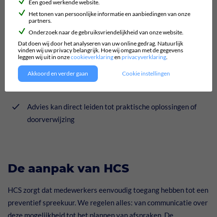
Een goed werkende website.
Het tonen van persoonlijke informatie en aanbiedingen van onze
Een medewerker maakt zelf (anoniem) een afspraak of de
partners.
Onderzoek naar de gebruiksvriendelijkheid van onze website.
werkgever regelt dit
Dat doen wij door het analyseren van uw online gedrag. Natuurlijk
vinden wij uw privacy belangrijk. Hoe wij omgaan met de gegevens
Het gesprek is vertrouwelijk; terugkoppeling gebeurt
leggen wij uit in onze
cookieverklaring
en
privacyverklaring
.
alleen met instemming van de medewerker
Akkoord en verder gaan
Cookie instellingen
De kosten zijn voor rekening van de werkgever
Advies kan direct leiden tot praktische oplossingen of
doorverwijzing
De aanpak van HCS
HCS zorgt dat medewerkers eenvoudig toegang hebben tot een
preventief spreekuur. We regelen alles: van communicatie over
deze mogelijkheid tot het plannen van afspraken. De