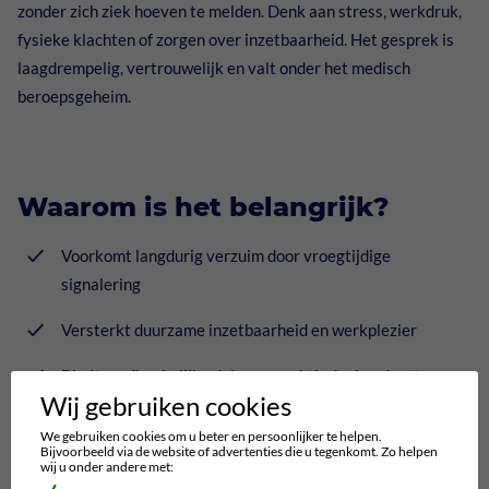
zonder zich ziek hoeven te melden. Denk aan stress, werkdruk,
fysieke klachten of zorgen over inzetbaarheid. Het gesprek is
laagdrempelig, vertrouwelijk en valt onder het medisch
beroepsgeheim.
Waarom is het belangrijk?
Voorkomt langdurig verzuim door vroegtijdige
signalering
Versterkt duurzame inzetbaarheid en werkplezier
Biedt onafhankelijk advies en praktische handvatten
Wij gebruiken cookies
We gebruiken cookies om u beter en persoonlijker te helpen.
Bijvoorbeeld via de website of advertenties die u tegenkomt. Zo helpen
wij u onder andere met:
Hoe werkt het?