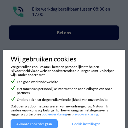
Elke werkdag bereikbaar tussen 08:30 en
17:00
Bel ons
We nemen zo snel mogelijk contact met je op.
Wij gebruiken cookies
We gebruiken cookies om u beter en persoonlijker te helpen.
Bijvoorbeeld via de website of advertenties die u tegenkomt. Zo helpen
wij u onder andere met:
Mail ons
Een goed werkende website.
Het tonen van persoonlijke informatie en aanbiedingen van onze
partners.
Olympia 1
Onderzoek naar de gebruiksvriendelijkheid van onze website.
1213 NS Hilversum
Dat doen wij door het analyseren van uw online gedrag. Natuurlijk
vinden wij uw privacy belangrijk. Hoe wij omgaan met de gegevens
leggen wij uit in onze
cookieverklaring
en
privacyverklaring
.
Open in maps
Akkoord en verder gaan
Cookie instellingen