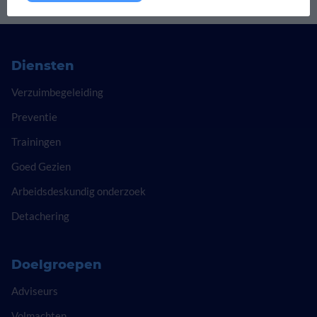
Diensten
Verzuimbegeleiding
Preventie
Trainingen
Goed Gezien
Arbeidsdeskundig onderzoek
Detachering
Doelgroepen
Adviseurs
Volmachten