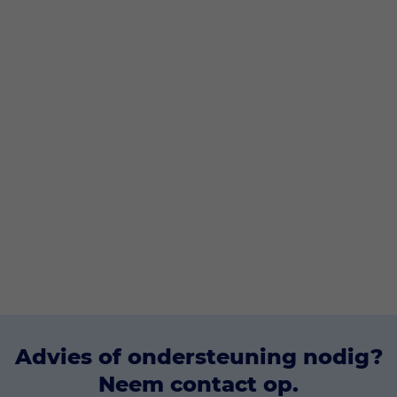
XpertSuite
Detachering
XpertSuite voor werkgevers
Over ons
XpertSuite voor medewerkers
Werken bij
Werken als (bedrijfs)arts
Kennis en informatie
Contact
Advies of ondersteuning nodig?
Neem contact op.