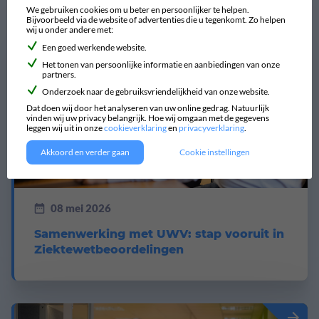
Nieuws
Bekijk alle artikelen
We gebruiken cookies om u beter en persoonlijker te helpen.
Bijvoorbeeld via de website of advertenties die u tegenkomt. Zo helpen
wij u onder andere met:
Een goed werkende website.
Het tonen van persoonlijke informatie en aanbiedingen van onze
partners.
Onderzoek naar de gebruiksvriendelijkheid van onze website.
Dat doen wij door het analyseren van uw online gedrag. Natuurlijk
vinden wij uw privacy belangrijk. Hoe wij omgaan met de gegevens
leggen wij uit in onze
cookieverklaring
en
privacyverklaring
.
Akkoord en verder gaan
Cookie instellingen
Algemeen
08 mei 2026
Samenwerking met UWV: stap vooruit in
Ziektewetbeoordelingen