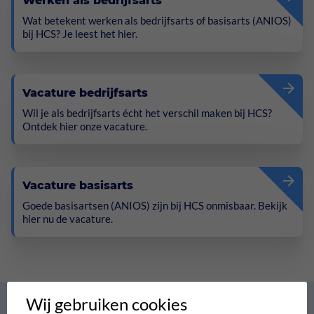
Werken als bedrijfsarts
Wat betekent werken als bedrijfsarts of basisarts (ANIOS)
bij HCS? Je leest het hier.
Vacature bedrijfsarts
Wil je als bedrijfsarts écht het verschil maken bij HCS?
Ontdek hier onze vacature.
Vacature basisarts
Goede basisartsen (ANIOS) zijn bij HCS onmisbaar. Bekijk
hier nu de vacature.
Wij gebruiken cookies