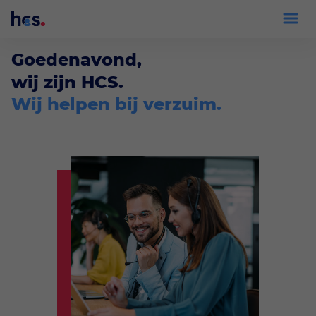
Goedenavond,
wij zijn HCS.
Wij helpen bij verzuim.
Inloggen xpertsuite
Diensten
Verzuimbegeleiding
Adviseurs
Preventie
Volmachten
Trainingen
Werkgevers
Goed Gezien
Medewerkers
Arbeidsdeskundig onderzoek