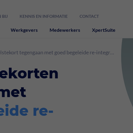
 BIJ
KENNIS EN INFORMATIE
CONTACT
Werkgevers
Medewerkers
XpertSuite
tekort tegengaan met goed begeleide re-integratie | HCS
tekorten
met
ide re-