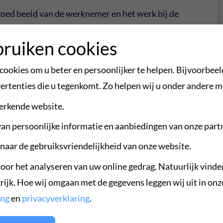
 goed beeld van de werknemer en het werk bij de
 bijdragen tot het benutten van het
bruiken cookies
gever als werknemer. Er zijn voordelen voor
tval met stapjes weer deel aan het arbeidsproces
ookies om u beter en persoonlijker te helpen. Bijvoorbeel
de werkgever hoeft minder uitkering te betalen en kan
ertenties die u tegenkomt. Zo helpen wij u onder andere m
tuurlijk lukt dat soms niet, dan begeleiden we de
erkende website.
 In alle gevallen moeten opvolgende acties en
tuatie van de werknemer en het beschikbare werk bij
an persoonlijke informatie en aanbiedingen van onze part
dat werk de beste vorm van sociale zekerheid is”,
aar de gebruiksvriendelijkheid van onze website.
oor het analyseren van uw online gedrag. Natuurlijk vinde
rijk. Hoe wij omgaan met de gegevens leggen wij uit in onz
 kan daarnaast bespoedigd worden door meer
ing
en
privacyverklaring
.
svinden. Dit kan worden opgelost door het
sartsen bij UWV terug te brengen. Stappen hiertoe