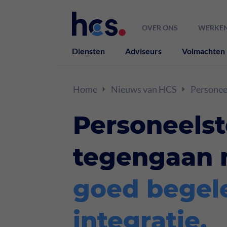
OVER ONS
WERKEN
Diensten
Adviseurs
Volmachten
Home
Nieuws van HCS
Personeels
Personeels
tegengaan 
goed begele
integratie
.