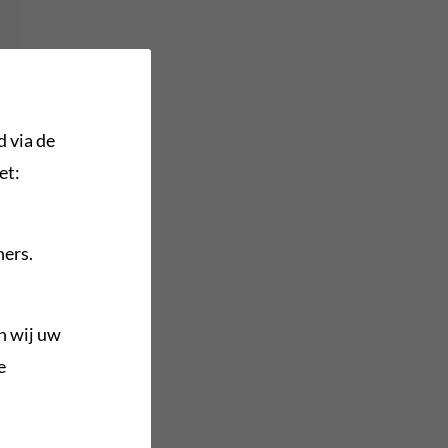
d via de
et:
ners.
n wij uw
e