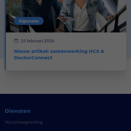
Algemeen
25 februari 2026
Nieuw artikel: samenwerking HCS &
DoctorConnect
Diensten
Verzuimbegeleiding