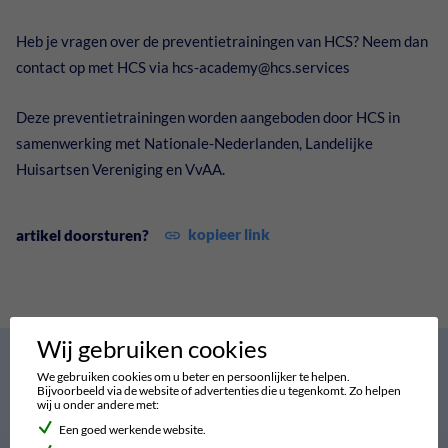
Heb je vragen over de preventietrainingen van HCS? Neem dan
contact op met HCS via hcs-academy@hcs.services
Deze preventietrainingen worden aangeboden door HCS in
samenwerking met Nationale-Nederlanden, Landelijke
Huisartsen Vereniging en VvAA.
kopieer link
artikel doorsturen?
Wij gebruiken cookies
Gerelateerde
We gebruiken cookies om u beter en persoonlijker te helpen.
Bekijk alle
Bijvoorbeeld via de website of advertenties die u tegenkomt. Zo helpen
artikelen
artikelen
wij u onder andere met:
Een goed werkende website.