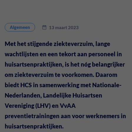
XpertSuite
Detachering
XpertSuite voor werkgevers
Over ons
Algemeen
13 maart 2023
XpertSuite voor medewerkers
Werken bij
Met het stijgende ziekteverzuim, lange
Werken als (bedrijfs)arts
wachtlijsten en een tekort aan personeel in
Kennis en informatie
huisartsenpraktijken, is het nóg belangrijker
Contact
om ziekteverzuim te voorkomen. Daarom
biedt HCS in samenwerking met Nationale-
Nederlanden, Landelijke Huisartsen
Vereniging (LHV) en VvAA
preventietrainingen aan voor werknemers in
huisartsenpraktijken.