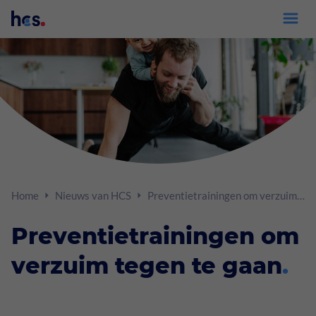
Inloggen xpertsuite
Diensten
Verzuimbegeleiding
Adviseurs
Home
Nieuws van HCS
Preventietrainingen om verzuim tegen te gaan
Preventie
Volmachten
Preventietrainingen om
Trainingen
Werkgevers
verzuim tegen te gaan
.
Goed Gezien
Medewerkers
Arbeidsdeskundig onderzoek