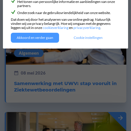
Het tonen van persoonlijke informatie en aanbiedingen van onze
partners.
Onderzoek naar de gebruiksvriendelijkheid van onze website.
Dat doen wij door het analyseren van uw online gedrag. Natuurlijk
vinden wij uw privacy belangrijk. Hoe wij omgaan met de gegevens
leggen wij uit in onze
cookieverklaring
en
privacyverklaring
.
Akkoord en verder gaan
Cookie instellingen
Algemeen
08 mei 2026
Samenwerking met UWV: stap vooruit in
Ziektewetbeoordelingen