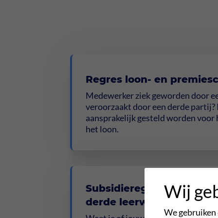
Regres loon- en premies
Medewerker ziek geworden door e
veroorzaakt door een derde partij?
aansprakelijk gesteld worden voor 
het loon.
Wij ge
Subsidieregeling Praktijk
derde leerweg
We gebruiken c