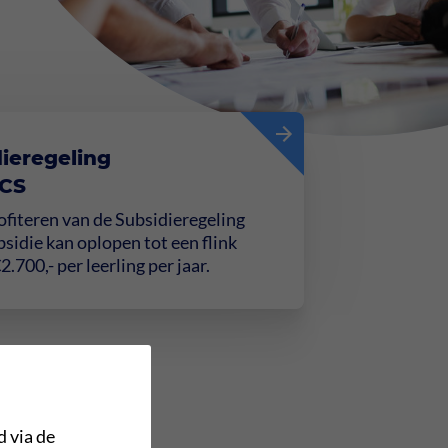
dieregeling
HCS
profiteren van de Subsidieregeling
sidie kan oplopen tot een flink
700,- per leerling per jaar.
d via de