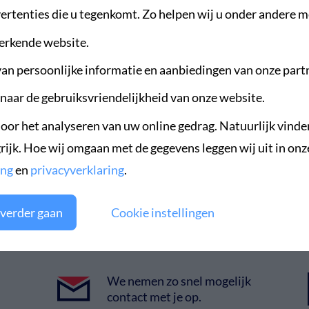
fiteren van de
ertenties die u tegenkomt. Zo helpen wij u onder andere m
e derde leerweg?
 en bekijk van welk
erkende website.
an persoonlijke informatie en aanbiedingen van onze part
aar de gebruiksvriendelijkheid van onze website.
oor het analyseren van uw online gedrag. Natuurlijk vinde
rijk. Hoe wij omgaan met de gegevens leggen wij uit in onz
ing
en
privacyverklaring
.
verder gaan
Cookie instellingen
ndersteuning nodig? Neem
We nemen zo snel mogelijk
contact met je op.