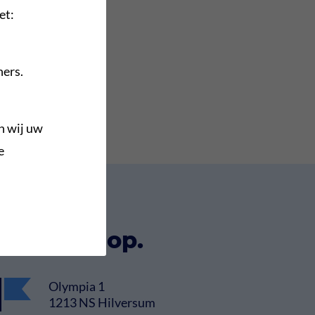
et:
ners.
n wij uw
e
 contact op.
Olympia 1
1213 NS Hilversum