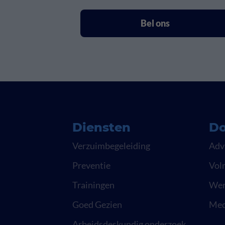
Bel ons
Diensten
Do
Verzuimbegeleiding
Adv
Preventie
Vol
Trainingen
Wer
Goed Gezien
Med
Arbeidsdeskundig onderzoek