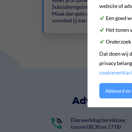
Weet je of jouw organisatie kan pro
website of adv
Subsidieregeling praktijkleren in d
Maak dan gebruik van deze regeling
Een goed w
voordeel jij kan profiteren.
Het tonen v
Onderzoek n
Dat doen wij d
privacy belang
cookieverklar
Akkoord en 
Advies of o
Elke werkdag bereikbaar
tussen 08:30 en 17:00