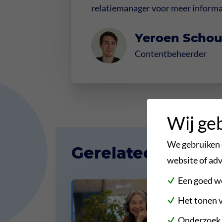
relatiemanager voor meer informa
Yeroen Schou
Contentbeheerder
Wij ge
We gebruiken c
Gerelateerde arti
website of adv
Een goed w
Het tonen v
Onderzoek n