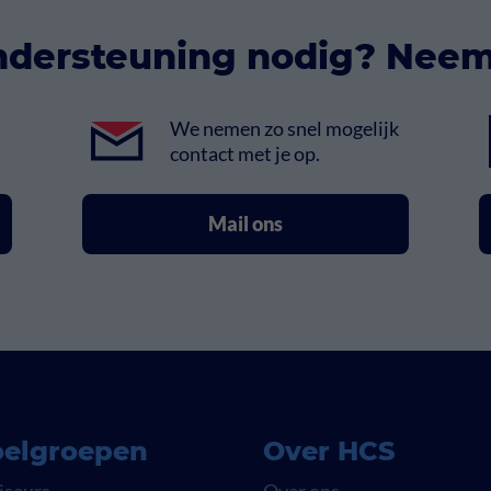
ndersteuning nodig? Neem
We nemen zo snel mogelijk
contact met je op.
Mail ons
elgroepen
Over HCS
iseurs
Over ons