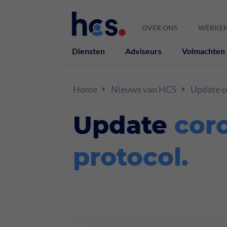
OVER ONS
WERKEN
Diensten
Adviseurs
Volmachten
Home
Nieuws van HCS
Update c
Update
cor
protocol
.