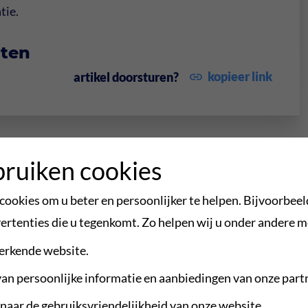
tie.
ten
kopieer link
artikel doorsturen?
bruiken cookies
ookies om u beter en persoonlijker te helpen. Bijvoorbeel
kelen
Bekijk alle artikelen
ertenties die u tegenkomt. Zo helpen wij u onder andere m
erkende website.
an persoonlijke informatie en aanbiedingen van onze part
aar de gebruiksvriendelijkheid van onze website.