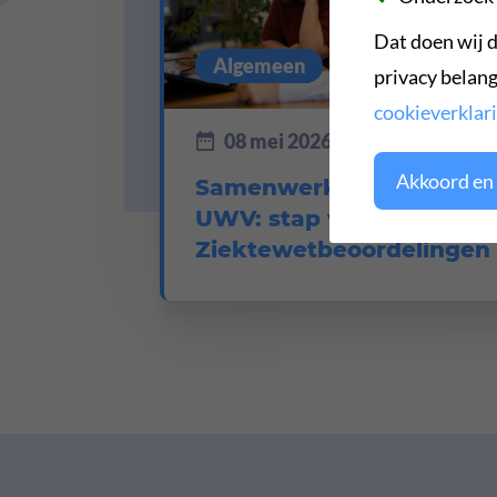
Dat doen wij d
Algemeen
privacy belang
cookieverklar
08 mei 2026
Akkoord en 
Samenwerking met
UWV: stap vooruit in
Ziektewetbeoordelingen