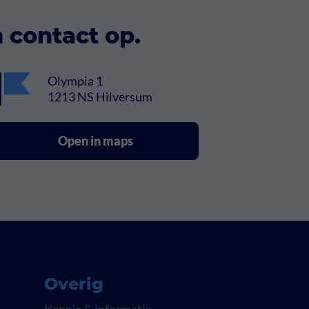
 contact op.
Olympia 1
1213 NS Hilversum
Open in maps
Overig
Kennis & informatie