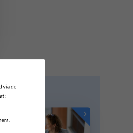
d via de
et:
ners.