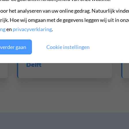
oor het analyseren van uw online gedrag. Natuurlijk vinde
Algemeen
rijk. Hoe wij omgaan met de gegevens leggen wij uit in onz
ing
en
privacyverklaring
.
31 maart 2026
verder gaan
Cookie instellingen
HCS update: Nieuwe
spreekuurlocatie in
Delft