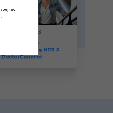
n wij uw
Algemeen
e
25 februari 2026
Nieuw artikel:
samenwerking HCS &
DoctorConnect